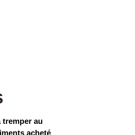
s
à tremper au
liments acheté